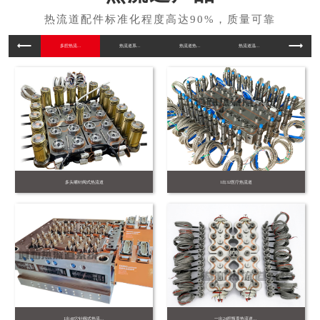
多腔热流...
热流道系...
热流道热...
热流道温...
工程塑料..
多头嘴针阀式热流道
1出32医疗热流道
1出48穴针阀式热流...
一出24腔瓶盖热流道...