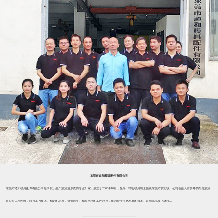
东莞市道和模具配件有限公司
东莞市道和模具配件有限公司是研发、生产热流道系统的专业厂家，成立于2006年10月，坐落于精密模具制造强镇东莞市长安镇。公司创始人有多年的外资热流
道公司工作经验，以可靠的技术、稳定的品质，负责踏实、精益求精的工匠精神，作为企业生存发展的根本。采用高品质的材料...