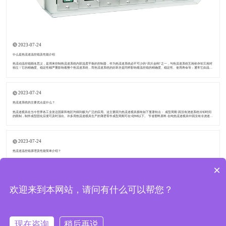
2023-07-24
什么是热流道温控箱及性能介绍
热流动温控箱顾名思义，是用来控制热流道系统内部温度平衡的控制器，作为热流道系统必不可少的“四大金刚”之一，与热流道系统互相依存却又相对
独立！它的精确度、稳定性都严重影响着整个热流道系统，而热流道系统的好坏亦是同样影响着温控箱的精确度、稳定性、使用寿命等；通常它由温控
卡、机箱、重载连接器和电源线端子
2023-07-24
热流道系统的主要优点是什么？
热流道模具在当今世界各工业发达国家和地区均得到极为广泛的应用。这主要因为热流道模具拥有如下显著特点： 成型周期 因没有浇道系统冷却时间
的限制，制件成型固化后便可及时顶出。许多用热流道模具生产的薄壁零件成型周期可在5秒钟以下。 节省塑料原料 在纯热流道模具中因没有冷浇道，
所以无生产废料。这对于塑料价
2023-07-24
热流道温控箱原理及性能简单介绍？
热流道温控箱原理及性能简单介绍？温控箱是一个持续保持所需温度的装置。热流道的温度主要由监控核心中的智.能计算机芯片(mcu)检测，然后对智.
能计算机的内部数据进行处理。 ​热流道温控箱 温度控制的精度和稳定性主要取决于以下几个重要因素: 采样周期参数、确定温度的数据滤波、测量电路
×
的温度
欢迎来到本网站，请问有什么可以帮您？
东莞市道和模具配件有限公司 版权所有
现在咨询
稍后再说