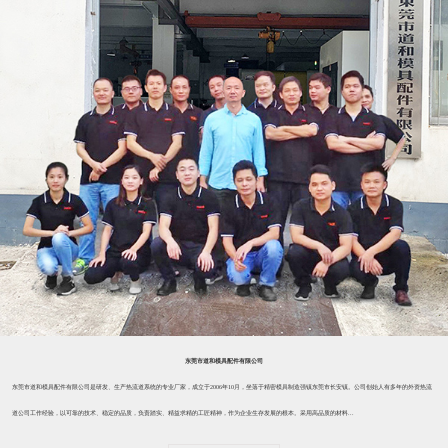
东莞市道和模具配件有限公司
东莞市道和模具配件有限公司是研发、生产热流道系统的专业厂家，成立于2006年10月，坐落于精密模具制造强镇东莞市长安镇。公司创始人有多年的外资热流
道公司工作经验，以可靠的技术、稳定的品质，负责踏实、精益求精的工匠精神，作为企业生存发展的根本。采用高品质的材料...