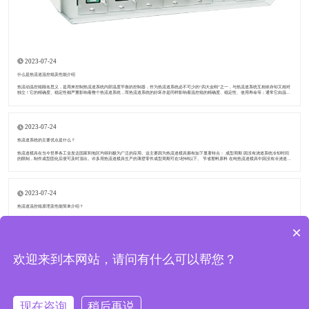
2023-07-24
什么是热流道温控箱及性能介绍
热流动温控箱顾名思义，是用来控制热流道系统内部温度平衡的控制器，作为热流道系统必不可少的“四大金刚”之一，与热流道系统互相依存却又相对
独立！它的精确度、稳定性都严重影响着整个热流道系统，而热流道系统的好坏亦是同样影响着温控箱的精确度、稳定性、使用寿命等；通常它由温控
卡、机箱、重载连接器和电源线端子
2023-07-24
热流道系统的主要优点是什么？
热流道模具在当今世界各工业发达国家和地区均得到极为广泛的应用。这主要因为热流道模具拥有如下显著特点： 成型周期 因没有浇道系统冷却时间
的限制，制件成型固化后便可及时顶出。许多用热流道模具生产的薄壁零件成型周期可在5秒钟以下。 节省塑料原料 在纯热流道模具中因没有冷浇道，
所以无生产废料。这对于塑料价
2023-07-24
热流道温控箱原理及性能简单介绍？
热流道温控箱原理及性能简单介绍？温控箱是一个持续保持所需温度的装置。热流道的温度主要由监控核心中的智.能计算机芯片(mcu)检测，然后对智.
能计算机的内部数据进行处理。 ​热流道温控箱 温度控制的精度和稳定性主要取决于以下几个重要因素: 采样周期参数、确定温度的数据滤波、测量电路
×
的温度
欢迎来到本网站，请问有什么可以帮您？
东莞市道和模具配件有限公司 版权所有
现在咨询
稍后再说