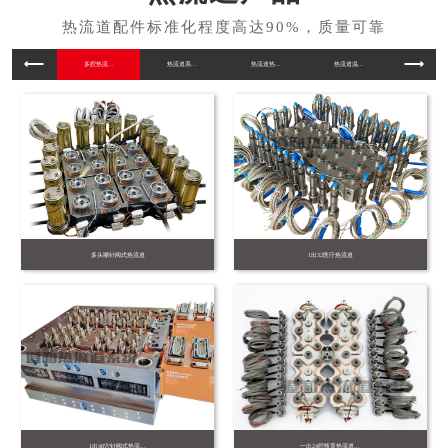
多腔热流...
热流道系...
热流道热...
热流道温...
工程塑料..
多头嘴针阀式热流道
1出32医疗热流道
1出48穴针阀式热流...
一出24腔瓶盖热流道...