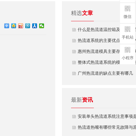
精选
文章
微信
什么是热流道温控箱及性能介
手机站
热流道系统的主要优点是什么
惠州热流道模具主要存在哪些
小程序
点问题？
整体式热流道系统的模具结构
哪几点？
广州热流道的缺点主要有哪几
点？
最新
资讯
安装单头热流道系统注意事项
什么？
热流道热嘴有哪些常见故障与