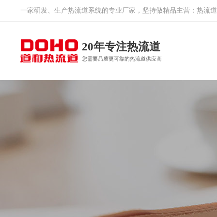
一家研发、生产
热流道系统
的专业厂家，坚持做精品主营：
热流道
20年专注热流道
您需要品质更可靠的热流道供应商
多腔热流道系统
多腔
工程塑料
热流道系统
家电