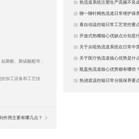
因？
热流道系统注塑生产高频不良
因与解决方案分别是什么？
聊一聊针阀热流道日常维护保
要点有哪些方面？
看自动温控箱日常工艺管控要
有哪些方面？
开放式热嘴核心优缺点分别是
。
么？
关于尖咀热流道系统在日常中
要做哪些维护保养呢？
关于医疗热流道核心优势是什
，如聚酯、聚碳酸酯等，
呢？
瓶盖热流道核心优势都有哪些
进的加工设备和工艺技
热浇道温控箱日常分级保养要
有哪些方面？
到作用主要有哪几点？