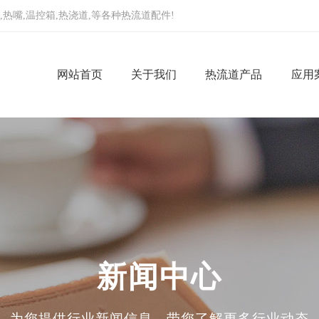
,
热嘴
,
温控箱
,
热浇道
,
等各种
热流道配件
!
网站首页
关于我们
热流道产品
应用
热流道热嘴
办公
汽车
热流道温控箱
包装
工程塑料热流
高透明
新闻中心
为您提供行业新闻信息，带您了解更多行业动态