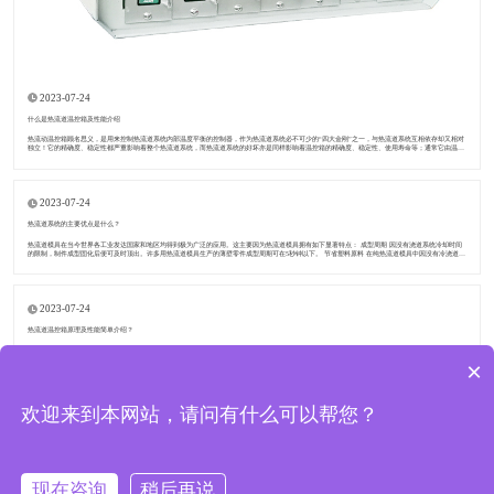
2023-07-24
什么是热流道温控箱及性能介绍
热流动温控箱顾名思义，是用来控制热流道系统内部温度平衡的控制器，作为热流道系统必不可少的“四大金刚”之一，与热流道系统互相依存却又相对
独立！它的精确度、稳定性都严重影响着整个热流道系统，而热流道系统的好坏亦是同样影响着温控箱的精确度、稳定性、使用寿命等；通常它由温控
卡、机箱、重载连接器和电源线端子
2023-07-24
热流道系统的主要优点是什么？
热流道模具在当今世界各工业发达国家和地区均得到极为广泛的应用。这主要因为热流道模具拥有如下显著特点： 成型周期 因没有浇道系统冷却时间
的限制，制件成型固化后便可及时顶出。许多用热流道模具生产的薄壁零件成型周期可在5秒钟以下。 节省塑料原料 在纯热流道模具中因没有冷浇道，
所以无生产废料。这对于塑料价
2023-07-24
热流道温控箱原理及性能简单介绍？
热流道温控箱原理及性能简单介绍？温控箱是一个持续保持所需温度的装置。热流道的温度主要由监控核心中的智.能计算机芯片(mcu)检测，然后对智.
能计算机的内部数据进行处理。 ​热流道温控箱 温度控制的精度和稳定性主要取决于以下几个重要因素: 采样周期参数、确定温度的数据滤波、测量电路
×
的温度
欢迎来到本网站，请问有什么可以帮您？
东莞市道和模具配件有限公司 版权所有
现在咨询
稍后再说