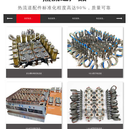
多腔热流...
热流道系...
热流道热...
热流道温...
工程塑料..
多头嘴针阀式热流道
1出32医疗热流道
1出48穴针阀式热流...
一出24腔瓶盖热流道...