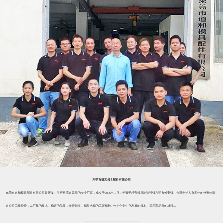
东莞市道和模具配件有限公司
东莞市道和模具配件有限公司是研发、生产热流道系统的专业厂家，成立于2006年10月，坐落于精密模具制造强镇东莞市长安镇。公司创始人有多年的外资热流
道公司工作经验，以可靠的技术、稳定的品质，负责踏实、精益求精的工匠精神，作为企业生存发展的根本。采用高品质的材料...